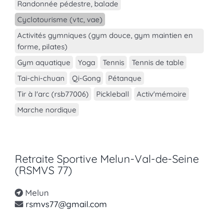
Randonnée pédestre, balade
Cyclotourisme (vtc, vae)
Activités gymniques (gym douce, gym maintien en
forme, pilates)
Gym aquatique
Yoga
Tennis
Tennis de table
Tai-chi-chuan
Qi-Gong
Pétanque
Tir à l'arc (rsb77006)
Pickleball
Activ'mémoire
Marche nordique
Retraite Sportive Melun-Val-de-Seine
(RSMVS 77)
Melun
rsmvs77@gmail.com