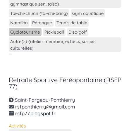
gymnastique zen, taïso)
Tai-chi-chuan (tai-chi-bang)
Gym aquatique
Natation
Pétanque
Tennis de table
Cyclotourisme
Pickleball
Disc-golf
Autre(s) (atelier mémoire, échecs, sorties
culturelles)
Retraite Sportive Féréopontaine (RSFP
77)
Saint-Fargeau-Ponthierry
rsfponthierry@gmail.com
rsfp77.blogspot.fr
Activités