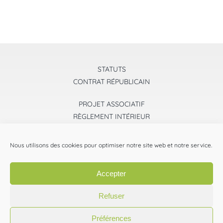
STATUTS
CONTRAT RÉPUBLICAIN
PROJET ASSOCIATIF
RÈGLEMENT INTÉRIEUR
ASSEMBLÉE GÉNÉRALE
Nous utilisons des cookies pour optimiser notre site web et notre service.
2025
2024
2023
2022
2021
2020
Accepter
ESPACE PRESSE
Refuser
Mentions légales
•
Plan du site
•
Politique de Confidentialité
•
Préférences
Réalisation MKEY